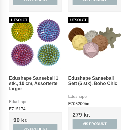
UTSOLGT
UTSOLGT
Edushape Sanseball 1
Edushape Sanseball
stk., 10 cm, Assorterte
Sett (6 stk), Boho Chic
farger
Edushape
Edushape
E705200bc
E715174
279 kr.
90 kr.
VIS PRODUKT
VIS PRODUKT