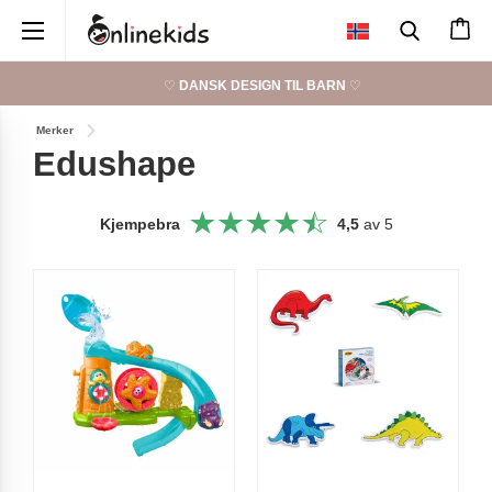
×
♡
DANSK DESIGN TIL BARN
♡
Merker
Edushape
Kjempebra
4,5
av 5