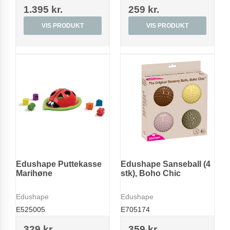
1.395 kr.
259 kr.
VIS PRODUKT
VIS PRODUKT
Edushape Puttekasse
Edushape Sanseball (4
Marihøne
stk), Boho Chic
Edushape
Edushape
E525005
E705174
329 kr.
359 kr.