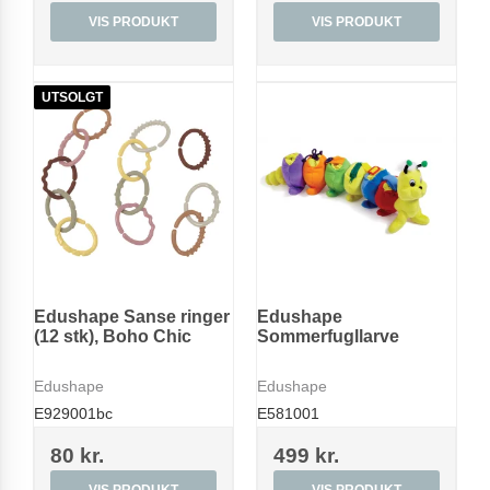
VIS PRODUKT
VIS PRODUKT
UTSOLGT
Edushape Sanse ringer
Edushape
(12 stk), Boho Chic
Sommerfugllarve
Edushape
Edushape
E929001bc
E581001
80 kr.
499 kr.
VIS PRODUKT
VIS PRODUKT