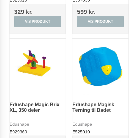
E929029
E997036
329 kr.
599 kr.
VIS PRODUKT
VIS PRODUKT
Edushape Magic Brix
Edushape Magisk
XL, 350 deler
Terning til Badet
Edushape
Edushape
E929360
E525010