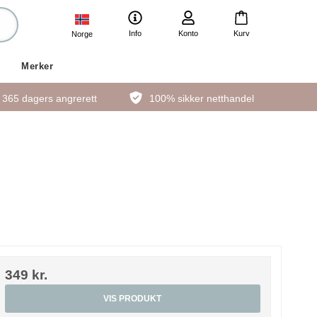
Info
Konto
Kurv
Norge
Merker
365 dagers angrerett
100% sikker netthandel
349 kr.
VIS PRODUKT