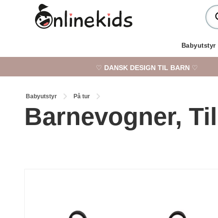
Babyutstyr
♡
DANSK DESIGN TIL BARN
♡
Babyutstyr
På tur
Barnevogner, Ti