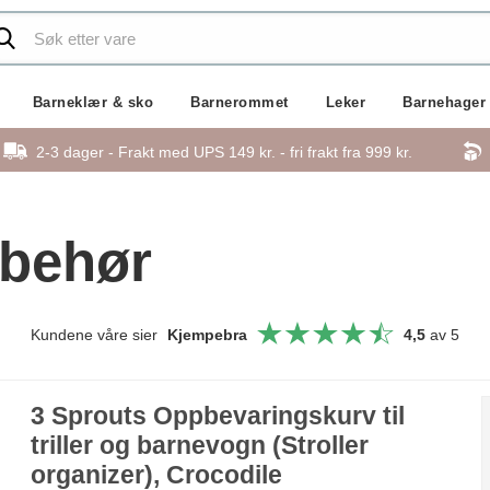
Barneklær & sko
Barnerommet
Leker
Barnehager
2-3 dager - Frakt med UPS 149 kr. - fri frakt fra
999 kr.
lbehør
Kundene våre sier
Kjempebra
4,5
av 5
3 Sprouts Oppbevaringskurv til
triller og barnevogn (Stroller
organizer), Crocodile