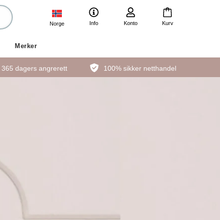
Info
Konto
Kurv
Norge
Merker
365 dagers angrerett
100% sikker netthandel