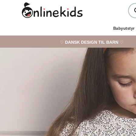
Babyutstyr
♡
DANSK DESIGN TIL BARN
♡