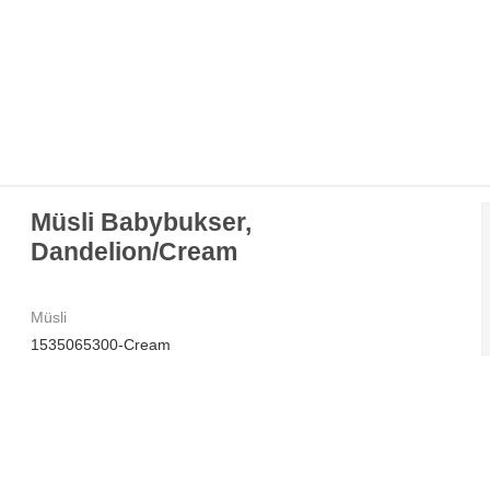
Müsli Babybukser,
Dandelion/Cream
Müsli
1535065300-Cream