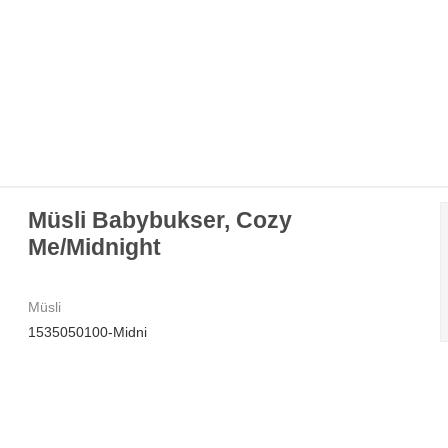
Müsli Babybukser, Cozy
Me/Midnight
Müsli
1535050100-Midni