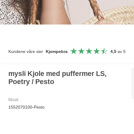
Kundene våre sier
Kjempebra
4,5
av 5
mysli Kjole med puffermer LS,
Poetry / Pesto
Müsli
1552070100-Pesto