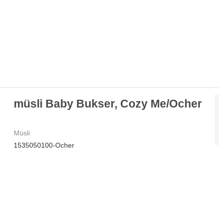
müsli Baby Bukser, Cozy Me/Ocher
Müsli
1535050100-Ocher