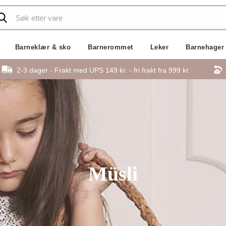
Barneklær & sko
Barnerommet
Leker
Barnehager
2-3 dager - Frakt med UPS 149 kr. - fri frakt fra
999 kr.
Müsli