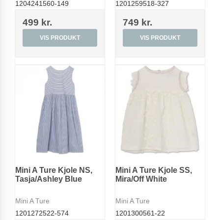
1204241560-149
1201259518-327
499 kr.
749 kr.
VIS PRODUKT
VIS PRODUKT
Mini A Ture Kjole NS,
Mini A Ture Kjole SS,
Tasja/Ashley Blue
Mira/Off White
Mini A Ture
Mini A Ture
1201272522-574
1201300561-22