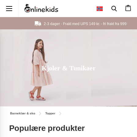
×
2-3 dager - Frakt med UPS 149 kr. - fri frakt fra
999 kr.
Kjoler & Tunikaer
Barneklær & sko
Topper
Populære produkter