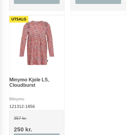
UTSALG
Minymo Kjole LS,
Cloudburst
Minymo
121312-1856
357 kr.
250 kr.