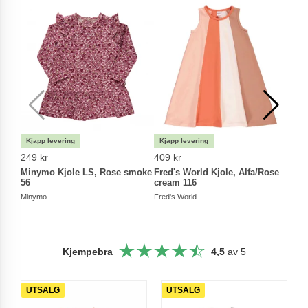
249 kr
409 kr
549 
Minymo Kjole LS, Rose smoke
Fred's World Kjole, Alfa/Rose
Whea
56
cream 116
Flow
Minymo
Fred's World
Whea
Kjempebra
4,5
av 5
UTSALG
UTSALG