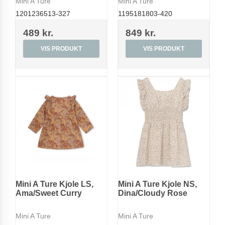
Mini A Ture
Mini A Ture
1201236513-327
1195181803-420
489 kr.
849 kr.
VIS PRODUKT
VIS PRODUKT
Mini A Ture Kjole LS,
Mini A Ture Kjole NS,
Ama/Sweet Curry
Dina/Cloudy Rose
Mini A Ture
Mini A Ture