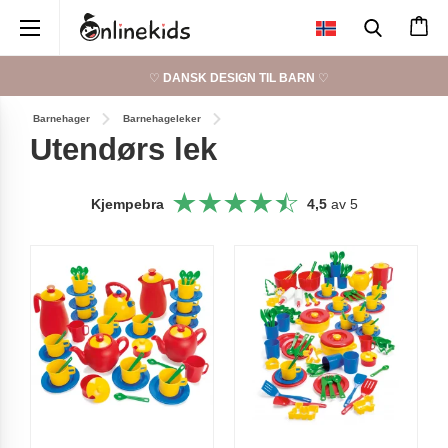
×
♡
DANSK DESIGN TIL BARN
♡
Barnehager
Barnehageleker
Utendørs lek
Kjempebra
4,5
av 5