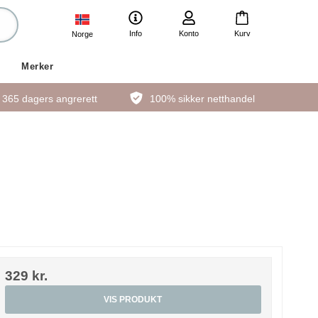
Info
Konto
Kurv
Norge
Merker
365 dagers angrerett
100% sikker netthandel
329 kr.
VIS PRODUKT