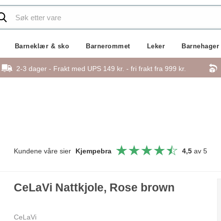
Barneklær & sko
Barnerommet
Leker
Barnehager
2-3 dager - Frakt med UPS 149 kr. - fri frakt fra
999 kr.
Kundene våre sier
Kjempebra
4,5
av 5
CeLaVi Nattkjole, Rose brown
CeLaVi