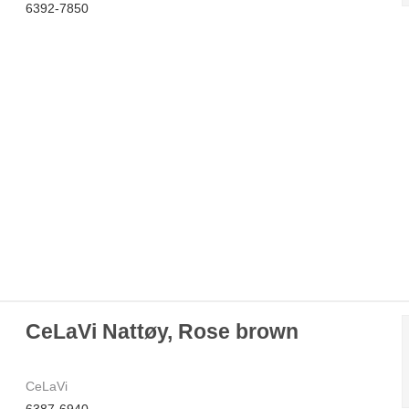
6392-7850
CeLaVi Nattøy, Rose brown
CeLaVi
6387-6940