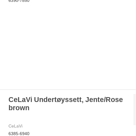
6390-7850
CeLaVi Undertøyssett, Jente/Rose
brown
CeLaVi
6385-6940