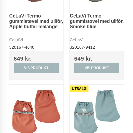
CeLaVi Termo
CeLaVi Termo
gummistøvel med ullfôr,
gummistøvel med ullfôr,
Apple butter melange
Smoke blue
CeLaVi
CeLaVi
320167-4640
320167-9412
649 kr.
649 kr.
VIS PRODUKT
VIS PRODUKT
UTSALG