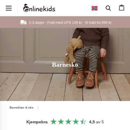
×
2-3 dager - Frakt med UPS 149 kr. - fri frakt fra
999 kr.
Barnesko
Barneklær & sko
Kjempebra
4,5
av 5