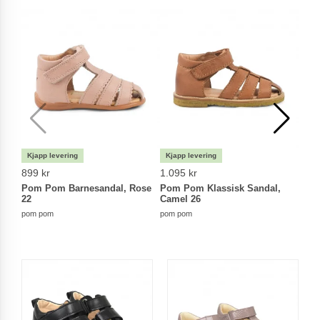
899 kr
1.095 kr
249 
Pom Pom Barnesandal, Rose
Pom Pom Klassisk Sandal,
CeLa
22
Camel 26
Mela
pom pom
pom pom
CeLaV