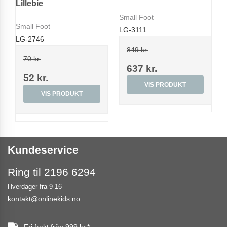
Lillebie
Small Foot
Small Foot
LG-3111
LG-2746
849 kr.
70 kr.
637 kr.
52 kr.
VIS PRODUKT
VIS PRODUKT
Kundeservice
Ring til 2196 6294
Hverdager fra 9-16
kontakt@onlinekids.no
Fri frakt från
999 kr.
*