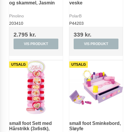
og skammel, Jasmin
veske
Pinolino
PolarB
203410
P44203
2.795 kr.
339 kr.
VIS PRODUKT
VIS PRODUKT
UTSALG
UTSALG
small foot Sett med
small foot Sminkebord,
Hårstrikk (3x6stk),
Sløyfe