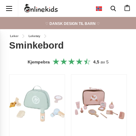
×
♡
DANSK DESIGN TIL BARN
♡
Leker
Leketøy
Sminkebord
Kjempebra
4,5
av 5