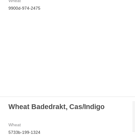
Wheat
9900d-974-2475
Wheat Badedrakt, Cas/Indigo
Wheat
5733b-199-1324