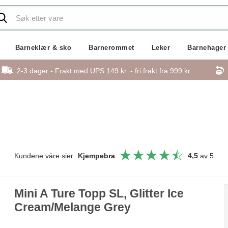
Barneklær & sko
Barnerommet
Leker
Barnehager
2-3 dager - Frakt med UPS 149 kr. - fri frakt fra
999 kr.
Kundene våre sier
Kjempebra
4,5
av 5
Mini A Ture Topp SL, Glitter Ice
Cream/Melange Grey