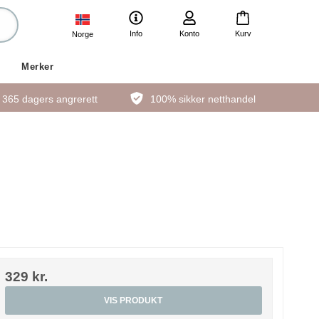
Info
Konto
Kurv
Norge
Merker
365 dagers angrerett
100% sikker netthandel
329 kr.
VIS PRODUKT