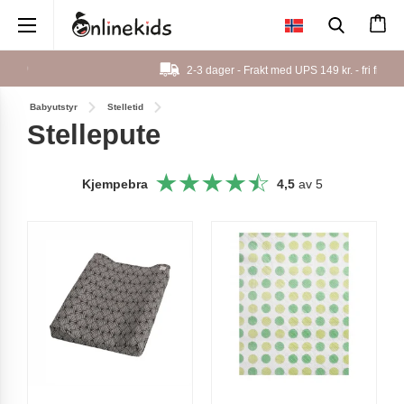
×
2-3 dager - Frakt med UPS 149 kr. - fri frakt fra
999 kr.
Babyutstyr
Stelletid
Stellepute
Kjempebra
4,5
av 5