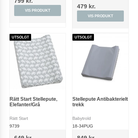
799 kr.
479 kr.
VIS PRODUKT
VIS PRODUKT
UTSOLGT
UTSOLGT
Rätt Start Stellepute,
Stellepute Antibakterielt
Elefanter/Grå
trekk
Rätt Start
Babytrold
9739
18-34PUG
649 kr.
849 kr.