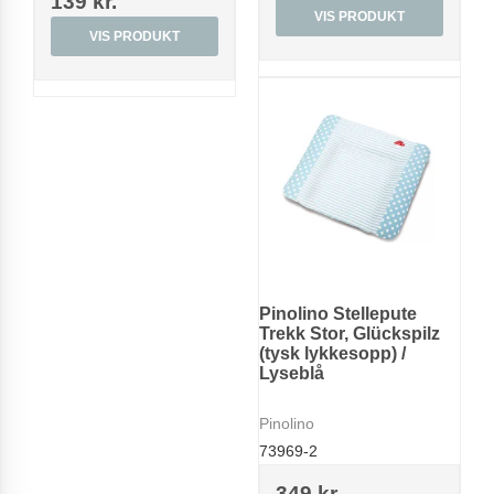
139 kr.
VIS PRODUKT
VIS PRODUKT
Pinolino Stellepute
Trekk Stor, Glückspilz
(tysk lykkesopp) /
Lyseblå
Pinolino
73969-2
349 kr.