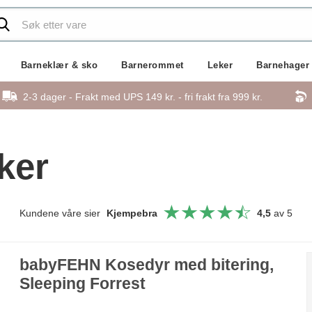
Barneklær & sko
Barnerommet
Leker
Barnehager
2-3 dager - Frakt med UPS 149 kr. - fri frakt fra
999 kr.
ker
Kundene våre sier
Kjempebra
4,5
av 5
babyFEHN Kosedyr med bitering,
Sleeping Forrest