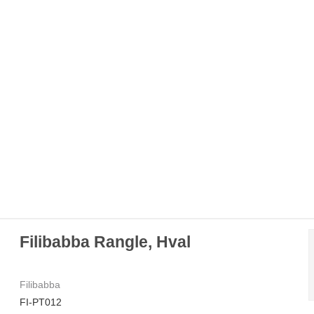
Filibabba Rangle, Hval
Filibabba
FI-PT012