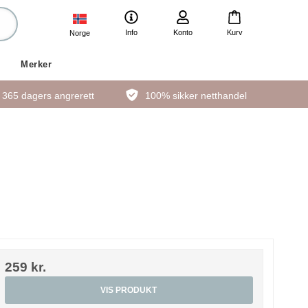
Info
Konto
Kurv
Norge
Merker
365 dagers angrerett
100% sikker netthandel
259 kr.
VIS PRODUKT