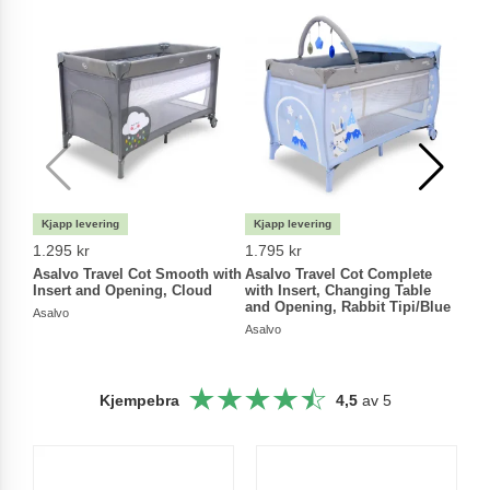
1.295 kr
1.795 kr
1.49
Asalvo Travel Cot Smooth with
Asalvo Travel Cot Complete
Asal
Insert and Opening, Cloud
with Insert, Changing Table
Duo 
and Opening, Rabbit Tipi/Blue
Asalvo
Asalv
Asalvo
Kjempebra
4,5
av 5