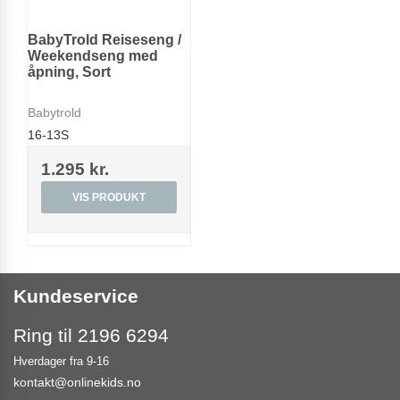
BabyTrold Reiseseng /
Weekendseng med
åpning, Sort
Babytrold
16-13S
1.295 kr.
VIS PRODUKT
Kundeservice
Ring til 2196 6294
Hverdager fra 9-16
kontakt@onlinekids.no