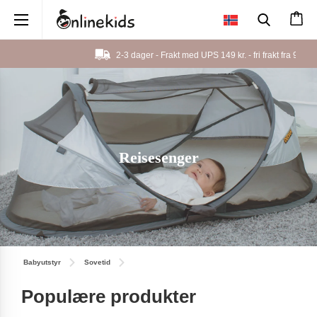
×
2-3 dager - Frakt med UPS 149 kr. - fri frakt fra
999 kr.
Reisesenger
Babyutstyr
Sovetid
Populære produkter