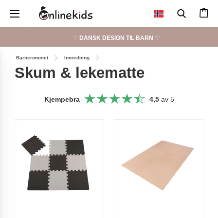
×
♡
DANSK DESIGN TIL BARN
♡
Barnerommet
Innredning
Skum & lekematte
Kjempebra
4,5
av 5