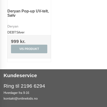
Deryan Pop-up UV-telt,
Sølv
Deryan
DEBTSilver
999 kr.
VIS PRODUKT
Kundeservice
Ring til 2196 6294
Hverdager fra 9-16
kontakt@onlinekids.no