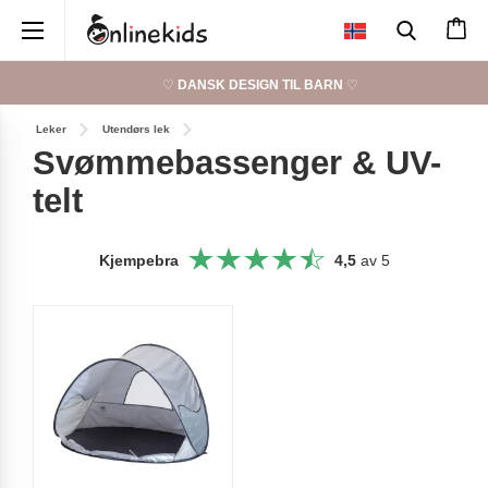
×
♡
DANSK DESIGN TIL BARN
♡
Leker
Utendørs lek
Svømmebassenger & UV-
telt
Kjempebra
4,5
av 5