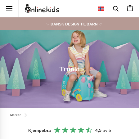
×
♡
DANSK DESIGN TIL BARN
♡
Trunki
Merker
Kjempebra
4,5
av 5