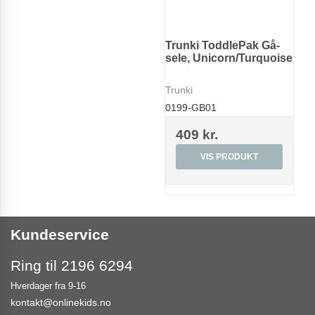
Trunki ToddlePak Gå-
sele, Unicorn/Turquoise
Trunki
0199-GB01
409 kr.
VIS PRODUKT
Kundeservice
Ring til 2196 6294
Hverdager fra 9-16
kontakt@onlinekids.no