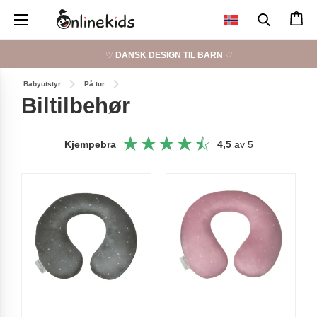
×
♡
DANSK DESIGN TIL BARN
♡
Babyutstyr
På tur
Biltilbehør
Kjempebra
4,5
av 5