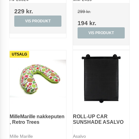
229 kr.
299 kr.
VIS PRODUKT
194 kr.
VIS PRODUKT
UTSALG
MilleMarille nakkeputen
ROLL-UP CAR
, Retro Trees
SUNSHADE ASALVO
Mille Marille
Asalvo